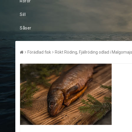
Röror
Sill
Såser
Förädlad fisk
Rökt Röding, Fjällröding odlad i Malgomajs