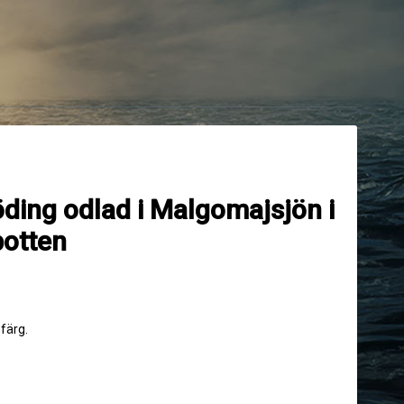
öding odlad i Malgomajsjön i
botten
 färg.