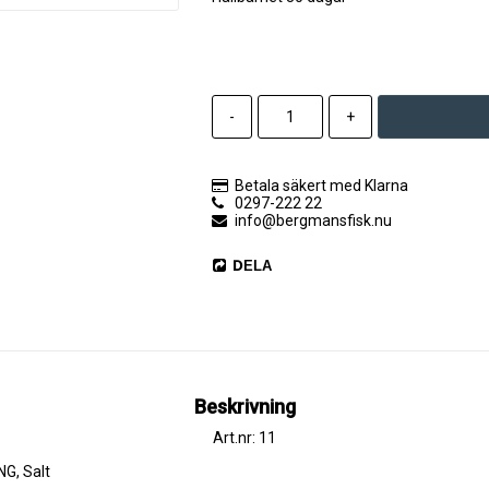
-
+
Betala säkert med Klarna
0297-222 22
info@bergmansfisk.nu
DELA
Beskrivning
Art.nr: 11
NG, Salt