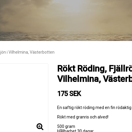
jön i Vilhelmina, Västerbotten
Rökt Röding, Fjällr
Vilhelmina, Väster
175 SEK
En saftig rökt röding med en fin rödaktig
Rökt med granris och alved!
500 gram
Hållbarhet 30 dagar