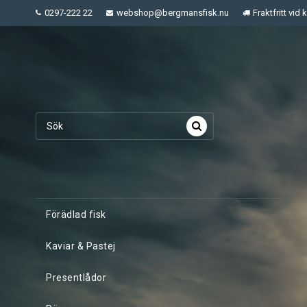
0297-222 22
webshop@bergmansfisk.nu
Fraktfritt vid
Förädlad fisk
Kaviar & Pastej
Presentlådor