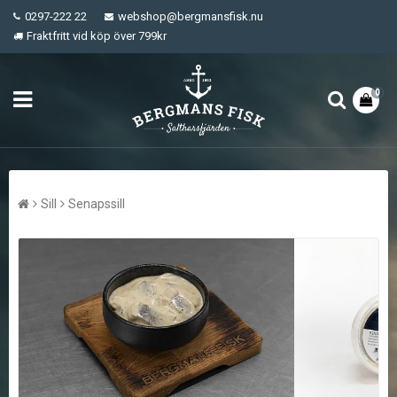
0297-222 22
webshop@bergmansfisk.nu
Fraktfritt vid köp över 799kr
0
Sill
Senapssill