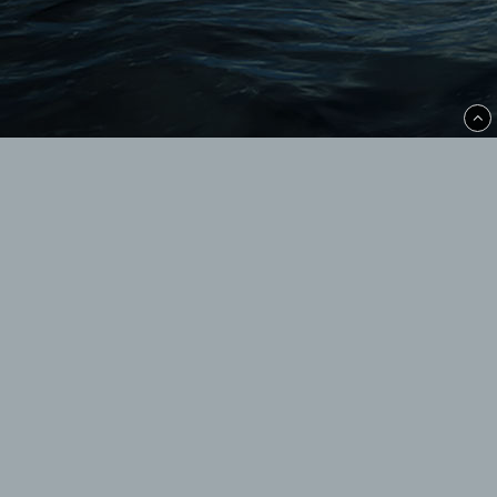
Bergmans Fisk & Rökeri i Saltharsfjärden
Havsvägen 38
Norrsundet
webshop@bergmansfisk.nu
0297-222 22